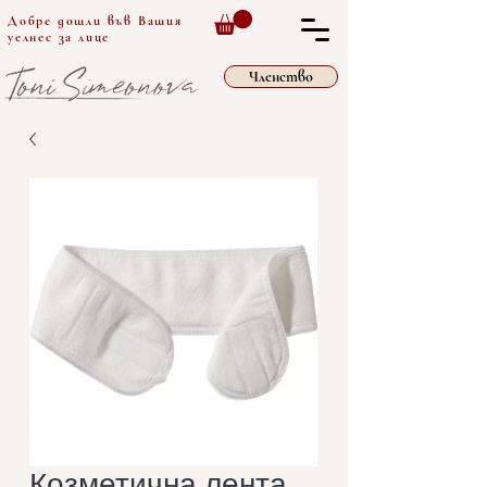
Добре дошли във Вашия
уелнес за лице
Членство
Козметична лента